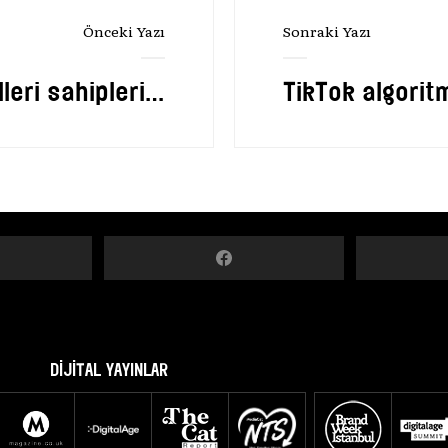
Önceki Yazı
Sonraki Yazı
eri sahiplerini
TikTok algoritm
buldu
DİJİTAL YAYINLAR