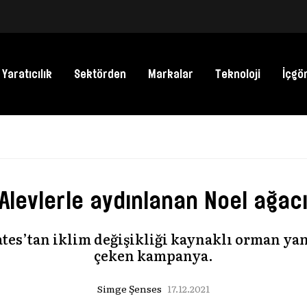
Yaratıcılık
Sektörden
Markalar
Teknoloji
İçgö
Türkiye’nin en
ödülleri İtibar 
Alevlerle aydınlanan Noel ağac
sahiplerini bu
zi
MediaCat,
04.08.2
eri
ates’tan iklim değişikliği kaynaklı orman ya
çeken kampanya.
Kapital Media 
Simge Şenses
17.12.2021
ödül ve yarışm
süreçlerinde 