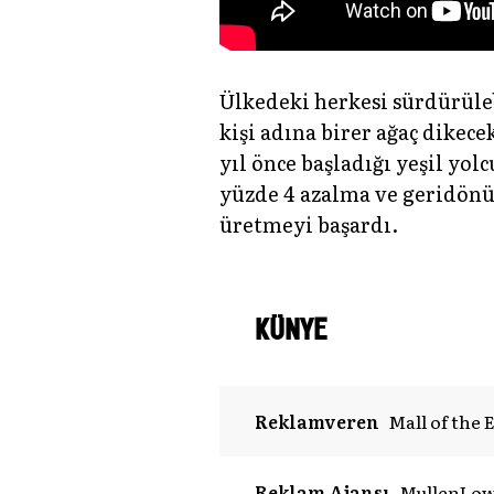
Ülkedeki herkesi sürdürüle
kişi adına birer ağaç dikece
yıl önce başladığı yeşil y
yüzde 4 azalma ve geridönü
üretmeyi başardı.
KÜNYE
Reklamveren
Mall of the 
Reklam Ajansı
MullenLo