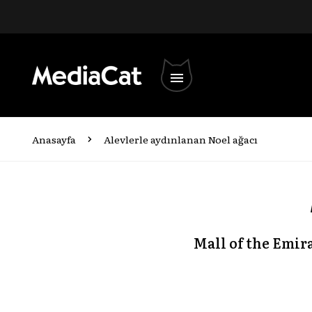
Anasayfa
Alevlerle aydınlanan Noel ağacı
Etkinlikler
Yarışmalar
Kariyer Merke
Marka Hikâyel
Mall of the Emir
Medya
Sosyal Etki