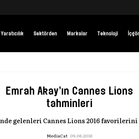
Yaratıcılık
Sektörden
Markalar
Teknoloji
İçgö
Türkiye’nin en
ödülleri İtibar 
Emrah Akay’ın Cannes Lions
sahiplerini bu
zi
tahminleri
MediaCat,
04.08.2
eri
nde gelenleri Cannes Lions 2016 favorilerini 
Kapital Media 
ödül ve yarışm
MediaCat
09.06.2016
süreçlerinde 