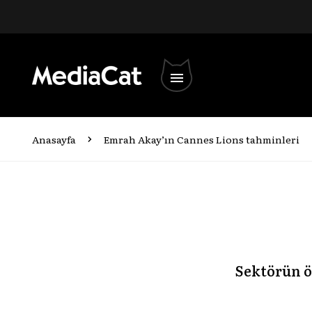
Anasayfa
Emrah Akay’ın Cannes Lions tahminleri
Etkinlikler
Yarışmalar
Kariyer Merke
Marka Hikâyel
Medya
Sektörün ö
Sosyal Etki