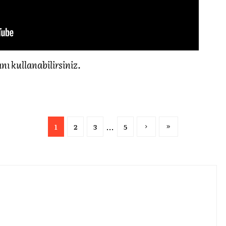
nı kullanabilirsiniz.
...
1
2
3
5